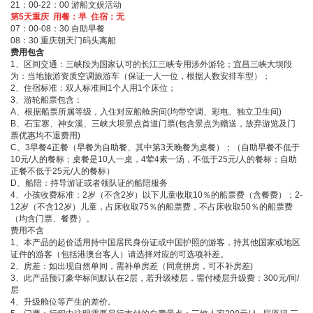
21：00-22：00 游船文娱活动
第5天重庆 用餐：早 住宿：无
07：00-08：30 自助早餐
08：30 重庆朝天门码头离船
费用包含
1、区间交通：三峡段为国家认可的长江三峡专用涉外游轮；宜昌三峡大坝段
为：当地旅游资质空调旅游车（保证一人一位，
根据人数安排
车型）；
2、住宿标准：双人标准间1个人用1个床位；
3、游轮船票包含：
A、根据船票所属等级，入住对应船舱房间(均带空调、彩电、独立卫生间)
B、石宝寨、神女溪、三峡大坝景点首道门票(包含景点为赠送，放弃游览及门
票优惠均不退费用)
C、3早餐4正餐（早餐为自助餐、其中第3天晚餐为桌餐）；（自助早餐不低于
10元/人的餐标；桌餐是10人一桌，4荤4素一汤，不低于25元/人的餐标；自助
正餐不低于25元/人的餐标）
D、船陪：持导游证或者领队证的船陪服务
4、小孩收费标准：2岁（不含2岁）以下儿童收取10％的船票费（含餐费）；2-
12岁（不含12岁）儿童，占床收取75％的船票费，不占床收取50％的船票费
（均含门票、餐费）。
费用不含
1、本产品的起价适用持中国居民身份证或中国护照的游客，持其他国家或地区
证件的游客（包括港澳台客人）请选择对应的可选项补差。
2、房差：如出现自然单间，需补单房差（同意拼房，可不补房差)
3、此产品预订豪华标间默认在2层，若升级楼层，需付楼层升级费：300元/间/
层
4、升级舱位等产生的差价。