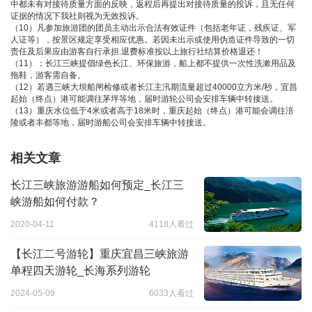
中都未有对接待质量方面的反映，返程后再提出对接待质量的投诉，且无任何
证据的情况下我社则视为无效投诉。
（10）凡参加旅游团的团员主动出示合法有效证件（包括老年证，残疾证、军
人证等），按景区规定享受相应优惠。若因未出示或使用伪造证件导致的一切
责任及后果应由游客自行承担.退费标准按以上旅行社结算价格退还！
（11）；长江三峡提倡绿色长江、环保旅游，船上都不提供一次性洗漱用品及
拖鞋，游客需自备。
（12）若遇三峡大坝船闸检修或者长江主汛期流量超过40000立方米/秒，宜昌
起始（终点）港可能调往茅坪等地，届时游轮公司会安排车辆中转接送。
（13）重庆水位低于4米或者高于18米时，重庆起始（终点）港可能会调往涪
陵或者丰都等地，届时游船公司会安排车辆中转接送。
相关文章
长江三峡旅游游船如何预定_长江三
峡游船如何付款？
2020-04-11
4118人看过
【长江二号游轮】重庆宜昌三峡旅游
单程四天游轮_长海系列游轮
2024-05-09
6033人看过