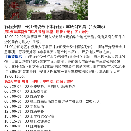
行程安排：
长江传说号下水行程：重庆到宜昌（4天3晚）
第1天重庆朝天门码头登船-丰都 用餐：无 住宿：游轮
18:00-20:00到重庆朝天门码头或游船指定的集合地点登船，凭有效身份证件在
游轮前台办理入住手续。
21:00游船导游在娱乐大厅举行【游船安全及行程说明会】，将详细介绍安全注
意事项、行程安排等（非常重要，请准时出席）。开启愉快三峡之旅。
【重要提示】
由于游轮受长江水位/气候/航道条件的影响，当出现水位过高或过
低、大雾以及禁航管制等不可抗力情况，登船码头可能会改停丰都或涪陵码
头，此种情况下船方会采取重庆-涪陵或丰都中转的方式，即在重庆市区指定地
点（我司将提前通知）安排大巴车统一送至丰都或涪陵登船，集合时间大约
18:00-19:00。
第2天丰都-忠县 用餐： 早中晚 住宿：游轮
06：30-07：00 免费早茶、早咖啡、精美茶点
06：30-07：00 太极拳晨练
07：00-08：30 自助早餐
08：00-10：30 船上自由活动或自费游览丰都鬼城（290元/人）
09：00-12：00 文化活动
12：00-13：30 自助午餐
15：00-17：30 上岸游览石宝寨
18：15-19：00 船长欢迎酒会
19：00-20：30 自助晚餐