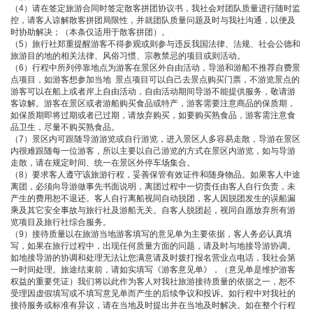
（4）请在签定旅游合同时签定散客拼团协议书，我社会对团队质量进行随时监
控，请客人谅解散客拼团局限性，并就团队质量问题及时与我社沟通，以便及
时协助解决；（本条仅适用于散客拼团）。
（5）旅行社郑重提醒游客不得参观或则参与违反我国法律、法规、社会公德和
旅游目的地的相关法律、风俗习惯、宗教禁忌的项目或则活动。
（6）行程中所列停靠地点为游客在景区外自由活动，导游和游船不推荐自费景
点项目，如游客想参加当地 景点项目可以自己去景点购买门票，不游览景点的
游客可以在船上或者岸上自由活动，自由活动期间导游不能提供服务，敬请游
客谅解。游客在景区或者游船购买食品或特产，游客需要注意商品的保质期，
如保质期即将过期或者已过期，请放弃购买，如要购买熟食品，游客需注意食
品卫生，尽量不购买熟食品。
（7）景区内可跟随导游游览或自行游览，进入景区人多容易走散，导游在景区
内很难跟随每一位游客，所以主要以自己游览的方式在景区内游览，如与导游
走散，请在规定时间、统一在景区外停车场集合。
（8）要求客人遵守该旅游行程，妥善保管有效证件和随身物品。如果客人中途
离团，必须向导游做事先书面说明，离团过程中一切责任由客人自行负责，未
产生的费用恕不退还。客人自行离船视同自动脱团，客人因脱团发生的误船漏
乘及其它安全事故与旅行社及游船无关。自客人脱团起，视同自愿放弃所有游
览项目及旅行社综合服务。
（9）接待质量以在旅游当地游客填写的意见单为主要依据，客人务必认真填
写，如果在旅行过程中，出现任何质量方面的问题，请及时与地接导游协调。
如地接导游的协调和处理无法让您满意请及时拨打报名营业点电话，我社会第
一时间处理。旅途结束前，请如实填写《游客意见单》，（意见单是维护游客
权益的重要凭证）我们将以此作为客人对我社旅游接待质量的依据之一，恕不
受理因虚假填写或不填写意见单而产生的后续争议和投诉。如行程中对我社的
接待服务或标准有异议，请在当地及时提出并在当地及时解决。如在整个行程