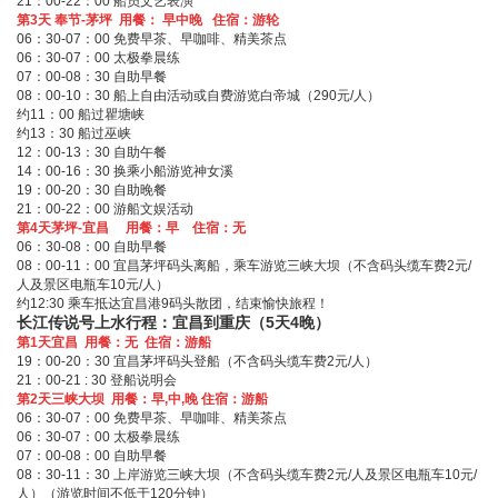
21：00-22：00 船员文艺表演
第3天 奉节-茅坪 用餐： 早中晚 住宿：游轮
06：30-07：00 免费早茶、早咖啡、精美茶点
06：30-07：00 太极拳晨练
07：00-08：30 自助早餐
08：00-10：30 船上自由活动或自费游览白帝城（290元/人）
约11：00 船过瞿塘峡
约13：30 船过巫峡
12：00-13：30 自助午餐
14：00-16：30 换乘小船游览神女溪
19：00-20：30 自助晚餐
21：00-22：00 游船文娱活动
第4天茅坪-宜昌 用餐：早 住宿：无
06：30-08：00 自助早餐
08：00-11：00 宜昌茅坪码头离船，乘车游览三峡大坝（不含码头缆车费2元/
人及景区电瓶车10元/人）
约12:30 乘车抵达宜昌港9码头散团，结束愉快旅程！
长江传说
号上水行程：宜昌到重庆（5天4晚）
第1天宜昌 用餐：无 住宿：游船
19：00-20：30 宜昌茅坪码头登船（不含码头缆车费2元/人）
21：00-21 : 30 登船说明会
第2天三峡大坝 用餐：早,中,晚 住宿：游船
06：30-07：00 免费早茶、早咖啡、精美茶点
06：30-07：00 太极拳晨练
07：00-08：00 自助早餐
08：30-11：30 上岸游览三峡大坝（不含码头缆车费2元/人及景区电瓶车10元/
人）（游览时间不低于120分钟）