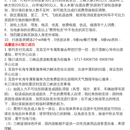
5、门票：行程中注明需要另行支付的自费景点：三峡人家290元/人 ,屈原祠 三
峡大坝220元/人，白帝城290元/人。客人本着“自愿自费”的原则于游轮选择参
加，部分项目参加人数不足时，则可能无法成行或费用做相应调整。
6、因交通延阻、罢工、天气、飞机机器故障、航班取消或更改时间等不可抗力
原因所引致的额外费用。
7、游轮上洗衣、理发、电话、传真、收费电视、饮品、烟酒等个人消费。
8、当地参加的自费以及以上“费用包含”中不包含的其它项目。
9、强烈建议购买旅游人身意外保险。
10、行政套房赠送2个wifi账号，5张游泳券，6楼vip餐厅用餐，6楼vip房间；
温馨提示&预订成功
1. 签约支付完成后，宜昌宝中专属客服会帮您打理一切，您只需耐心等待出团
通知，即可开心出游；
2. 预订成功后，三峡品质游船客服为你服务：0717-6908758 6908766
开心出游
1. 宜昌中长海专属客服将竭力解决您在出游前、出游中遇到的问题，保证您的
开心出游；
2. 宜昌中长海专属客服将为您免费提供出游期间天气预报等贴心服务；
长江传说号游轮重庆到宜昌三峡游注意事项
（1）如因人力不可抗拒因素造成团队滞留（风雪、塌方、塞车、车辆故障等原
因）、耽误或由此造成损失，产生的费用客人自理，我社将协助安排；因特殊
原因造成标准误差，按照实际发生情况进行退补；在不减少旅游景点的情况
下，我社保留旅游行程临时调整的权力。
（2）费用只包含成人每天一床位，若出现单男单女且团中无同性团友可同住，
请在当地自补单房差；请管理好自己的财物，以免发生丢失，旅途中听从导游
安排，遵守当地习俗。
（3）三峡提倡绿色环保，国内游船都不提供一次性洗漱用品游客需自备，希望
理解。